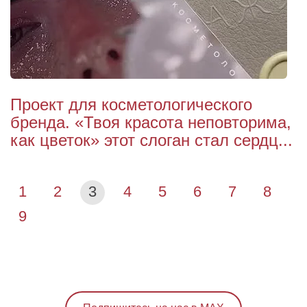
Проект для косметологического
бренда. «Твоя красота неповторима,
как цветок» этот слоган стал сердц...
1
2
3
4
5
6
7
8
9