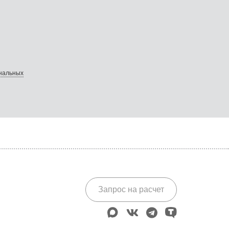
ональных
Запрос на расчет
max
vk
telegram
tenchat