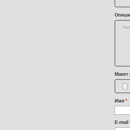
Опиши
Макет 
Имя
E-mail