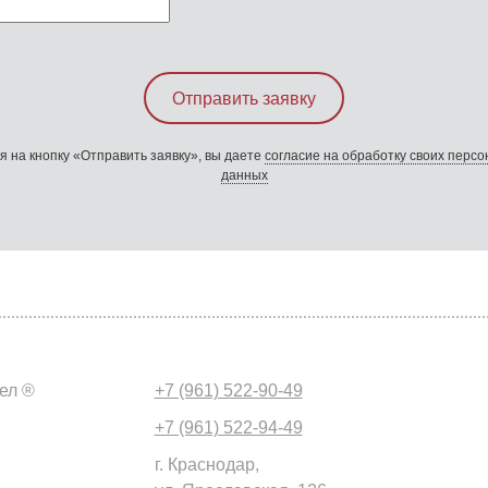
 на кнопку «Отправить заявку», вы даете
согласие на обработку своих перс
данных
ел ®
+7 (961) 522-90-49
+7 (961) 522-94-49
г. Краснодар,