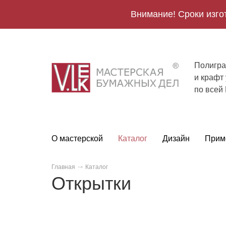
Внимание! Сроки изго
Полигра
V.Lek
и крафт
logo
по всей
О мастерской
Каталог
Дизайн
Прим
Главная
Каталог
Открытки