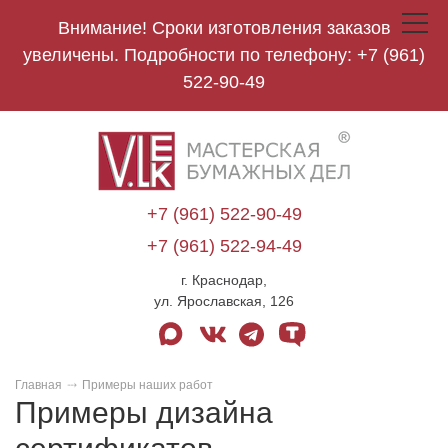
Внимание! Сроки изготовления заказов
Toggle
navigat
увеличены. Подробности по телефону:
+7 (961)
522-90-49
V.Lek
logo
+7 (961) 522-90-49
+7 (961) 522-94-49
г. Краснодар,
ул. Ярославская, 126
max
vk
telegram
tenchat
Главная
Примеры наших работ
Примеры дизайна