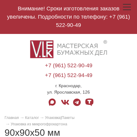
Внимание! Сроки изготовления заказов
Toggle
navigat
увеличены. Подробности по телефону:
+7 (961)
522-90-49
V.Lek
logo
+7 (961) 522-90-49
+7 (961) 522-94-49
г. Краснодар,
ул. Ярославская, 126
max
vk
telegram
tenchat
Главная
Каталог
Упаковка|Пакеты
Упаковка из микрогофрокартона
90х90х50 мм