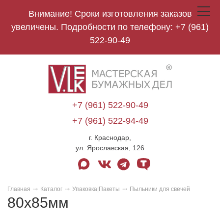
Внимание! Сроки изготовления заказов
Toggle
navigat
увеличены. Подробности по телефону:
+7 (961)
522-90-49
V.Lek
logo
+7 (961) 522-90-49
+7 (961) 522-94-49
г. Краснодар,
ул. Ярославская, 126
max
vk
telegram
tenchat
Главная
Каталог
Упаковка|Пакеты
Пыльники для свечей
80х85мм