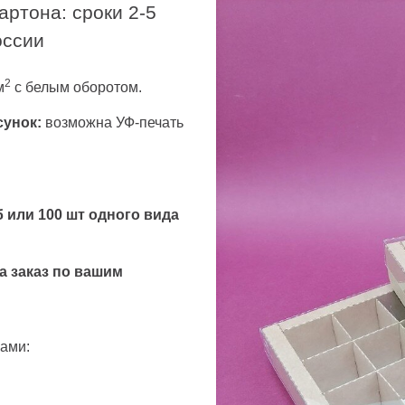
артона: сроки 2-5
оссии
2
м
с белым оборотом.
сунок:
возможна УФ-печать
 или 100 шт одного вида
а заказ по вашим
нами: