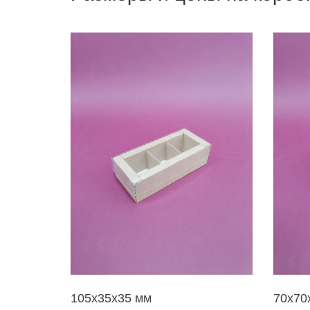
105х35х35 мм
70х70