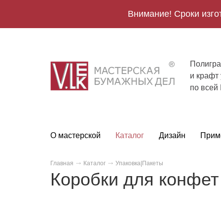
Внимание! Сроки изго
Полигра
V.Lek
и крафт
logo
по всей
О мастерской
Каталог
Дизайн
Прим
Главная
Каталог
Упаковка|Пакеты
Коробки для конфет