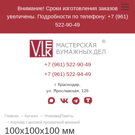
Внимание! Сроки изготовления заказов
Toggle
navigat
увеличены. Подробности по телефону:
+7 (961)
522-90-49
V.Lek
logo
+7 (961) 522-90-49
+7 (961) 522-94-49
г. Краснодар,
ул. Ярославская, 126
max
vk
telegram
tenchat
Главная
Каталог
Упаковка|Пакеты
Коробка с высокой прозрачной крышкой
100х100х100 мм