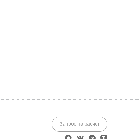
Запрос на расчет
max
vk
telegram
tenchat