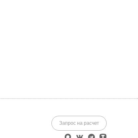
Запрос на расчет
max
vk
telegram
tenchat