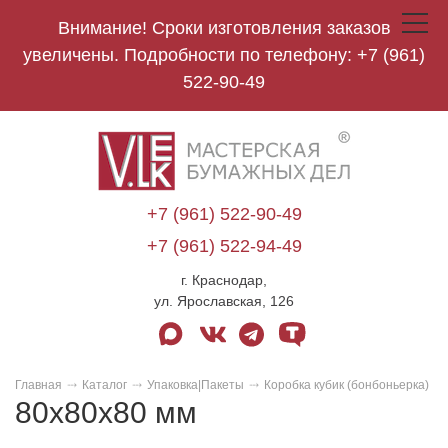
Внимание! Сроки изготовления заказов
Toggle
navigat
увеличены. Подробности по телефону:
+7 (961)
522-90-49
V.Lek
logo
+7 (961) 522-90-49
+7 (961) 522-94-49
г. Краснодар,
ул. Ярославская, 126
max
vk
telegram
tenchat
Главная
Каталог
Упаковка|Пакеты
Коробка кубик (бонбоньерка)
80х80х80 мм