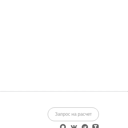
Запрос на расчет
max
vk
telegram
tenchat