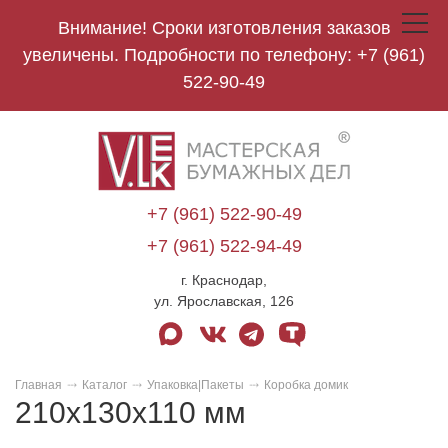
Внимание! Сроки изготовления заказов
Toggle
navigat
увеличены. Подробности по телефону:
+7 (961)
522-90-49
V.Lek
logo
+7 (961) 522-90-49
+7 (961) 522-94-49
г. Краснодар,
ул. Ярославская, 126
max
vk
telegram
tenchat
Главная
Каталог
Упаковка|Пакеты
Коробка домик
210х130х110 мм