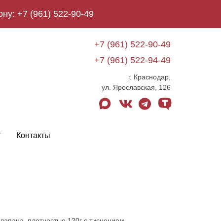
ону:
+7 (961) 522-90-49
+7 (961) 522-90-49
+7 (961) 522-94-49
г. Краснодар,
ул. Ярославская, 126
max
vk
telegram
tenchat
г
Контакты
клапана, плотностью 120г с тиснением