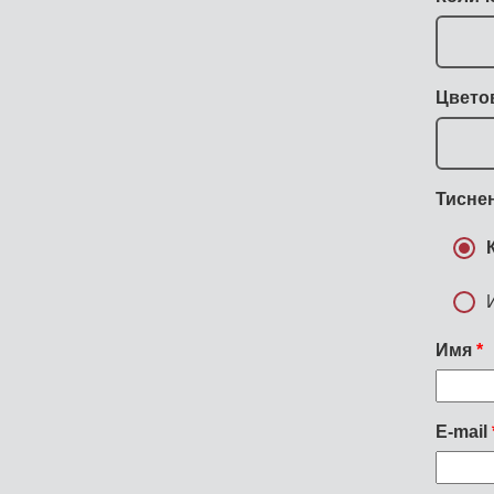
Цвето
Тиснен
Имя
E-mail