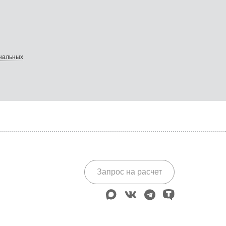
ональных
Запрос на расчет
max
vk
telegram
tenchat