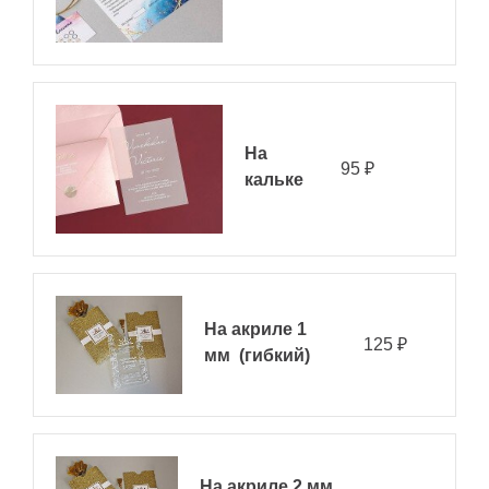
На
95
кальке
На акриле 1
125
мм (гибкий)
На акриле 2 мм