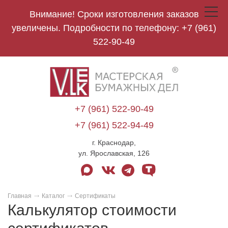
Внимание! Сроки изготовления заказов
Toggle
navigat
увеличены. Подробности по телефону:
+7 (961)
522-90-49
V.Lek
logo
+7 (961) 522-90-49
+7 (961) 522-94-49
г. Краснодар,
ул. Ярославская, 126
max
vk
telegram
tenchat
Главная
Каталог
Сертификаты
Калькулятор стоимости