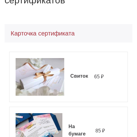
сертификатов
Карточка сертификата
Свиток
65
На
85
бумаге