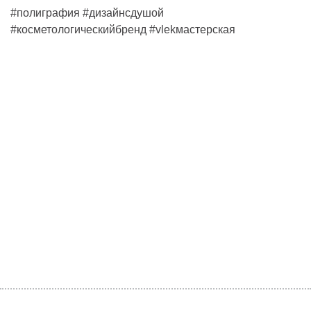
#полиграфия #дизайнсдушой
#косметологическийбренд #vlekмастерская