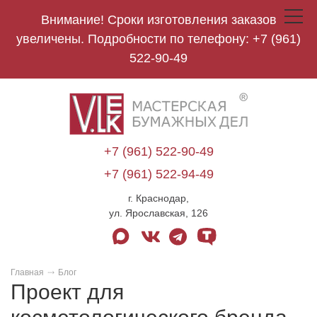
Внимание! Сроки изготовления заказов
Toggle
navigat
увеличены. Подробности по телефону:
+7 (961)
522-90-49
V.Lek
logo
+7 (961) 522-90-49
+7 (961) 522-94-49
г. Краснодар,
ул. Ярославская, 126
max
vk
telegram
tenchat
Главная
Блог
Проект для