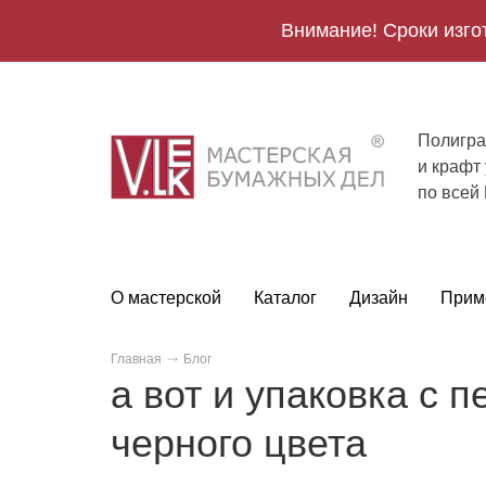
Внимание! Сроки изго
Полигра
V.Lek
и крафт
logo
по всей
О мастерской
Каталог
Дизайн
Прим
Главная
Блог
а вот и упаковка с 
черного цвета